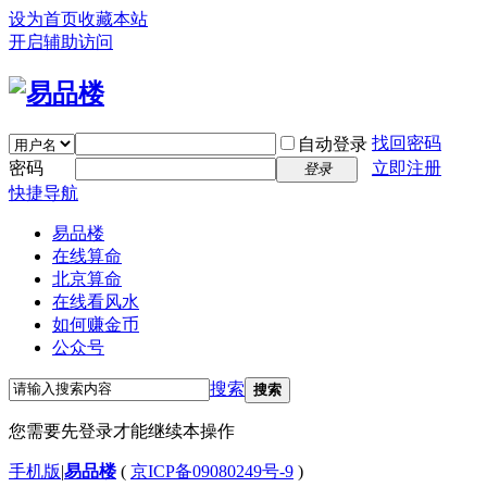
设为首页
收藏本站
开启辅助访问
找回密码
自动登录
密码
立即注册
登录
快捷导航
易品楼
在线算命
北京算命
在线看风水
如何赚金币
公众号
搜索
搜索
您需要先登录才能继续本操作
手机版
|
易品楼
(
京ICP备09080249号-9
)