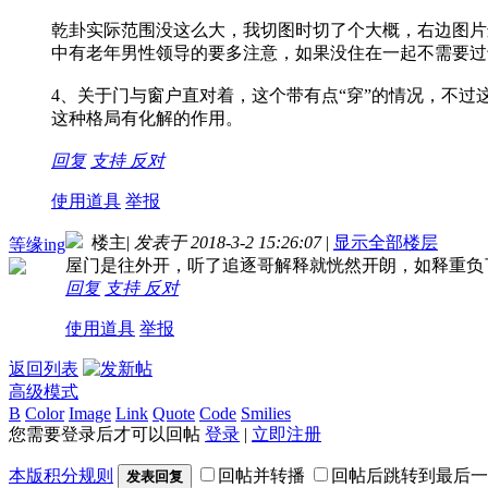
乾卦实际范围没这么大，我切图时切了个大概，右边图片
中有老年男性领导的要多注意，如果没住在一起不需要过
4、关于门与窗户直对着，这个带有点“穿”的情况，不
这种格局有化解的作用。
回复
支持
反对
使用道具
举报
楼主
|
发表于 2018-3-2 15:26:07
|
显示全部楼层
等缘ing
屋门是往外开，听了追逐哥解释就恍然开朗，如释重负
回复
支持
反对
使用道具
举报
返回列表
高级模式
B
Color
Image
Link
Quote
Code
Smilies
您需要登录后才可以回帖
登录
|
立即注册
本版积分规则
回帖并转播
回帖后跳转到最后一
发表回复