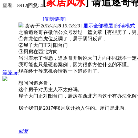
[
家居风水
]
请追逐哥
查看:
18912
|
回复:
4
[复制链接]
发表于 2018-2-28 10:18:33
|
显示全部楼层
|
阅读模式
之前追逐哥在微信公众号发过一篇文章【有些房子，男
①青龙位白虎位反调了，属于阴阳反背，
②屋子大门正对阳台门
③厨房在西北方向
当时表示了惶恐，追逐哥开解说大门方向不同就不一定
我可能也只是硬套案例，因为很多方位什么的不懂。
现在终于等来机会请教一下追逐哥了。
等缘ing
想问问追逐哥，
这个房子对男主人不太好吗。
屋子大门正对阳台门，厨房在西北方向这个有办法化解
房子我们是2017年8月底开始入住的。屋门是北向。
回复