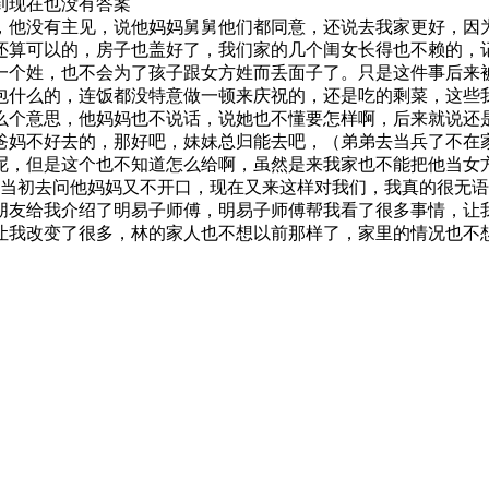
到现在也没有答案
，他没有主见，说他妈妈舅舅他们都同意，还说去我家更好，因
还算可以的，房子也盖好了，我们家的几个闺女长得也不赖的，
一个姓，也不会为了孩子跟女方姓而丢面子了。只是这件事后来
包什么的，连饭都没特意做一顿来庆祝的，还是吃的剩菜，这些
么个意思，他妈妈也不说话，说她也不懂要怎样啊，后来就说还
爸妈不好去的，那好吧，妹妹总归能去吧，（弟弟去当兵了不在
呢，但是这个也不知道怎么给啊，虽然是来我家也不能把他当女
的，当初去问他妈妈又不开口，现在又来这样对我们，我真的很无
朋友给我介绍了明易子师傅，明易子师傅帮我看了很多事情，让
让我改变了很多，林的家人也不想以前那样了，家里的情况也不