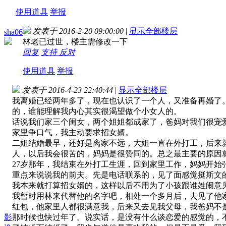
使用道具
举报
发表于 2016-2-20 09:00:00
|
显示全部楼层
sha06
林老已过世，楼主需修改一下
回复
支持
反对
使用道具
举报
发表于 2016-4-23 22:40:44
|
显示全部楼层
我离婚已经两年多了，现在也认识了一个人，又准备再婚了
的，谁能理解我内心其实很渴望做个小女人的。
话说我们家三个闺女，两个姐姐都成家了，爸妈对我们很宠
家里争口气，我主动要求招女婿。
二姐结婚最早，还好是离家不远，大姐一直在外打工，后来
人，以后我会很苦的，妈妈是很赞同的。总之最主要的原因
27岁那年，我结束在外打工生涯，回到家里工作，妈妈开
重点来说说我的前夫。先是电话联系的，见了面感觉挺斯文
我本来就打算招女婿的，这样以后不用为了小孩跟谁姓闹意
我暂时用林来代替他的名字吧，相处一个多月后，去见了他
红包，他家里人都很满意我，后来又去见我父母，我爸妈不
影
那时候也快过年了。说实话，是没有什么谈恋爱的感觉的，