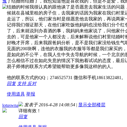
逸
了结婚而结婚了，我也知道他是喜欢我的，但是不是爱，我
结婚的时候我很认真的跟他谈了是否愿意去我家生活的问题
候就在县城里租的房子住，去我家的话因为我家在我们村里
走运了，所以，他们家当时是很愿意他去我家的，再说两家
记得我们领证那天，在他们家吃饭他妈妈也没给我们分个红
了，后来就说到办喜酒的事，我妈妈来他家说了，问他家什
去的，可是他家一个人都没去，后来解释说他们村里结婚时
好晚才开席，后来我跟爸妈分析，是不是我们家没给钱生气
见面的200块啊，连他的衣服我的衣服等等都是我们家买
是如此的不公平，在我人生中失去导航的时候，一个北京的
怎么相信不过在如此失意的情况下我抱着试试的态度，最后
易子师傅的联系方式希望能帮助更多像我这样的的人。
他的联系方式的QQ；2746525731 微信和手机18613822481。
回复
支持
反对
使用道具
举报
发表于 2016-4-28 14:08:54
|
显示全部楼层
lotuswna
详细有效！
回复