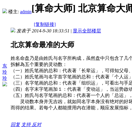
[算命大师]
北京算命大师
楼主:
admin
[复制链接]
发表于 2014-9-30 18:33:51
|
显示全部楼层
北京算命最准的大师
姓名命盘乃是由姓氏与名字所构成，虽然盘中只包含了几
拆解為五个重要的灵动数：
东
（一）姓氏笔画的总和：代表著「长辈运」，可得知父母
玲
（二）姓氏笔画与名字首字笔画的总和：代表著「个人运
玲
（三）名字笔画的总和：代表著「组织运」，可看出与手
（四）名字末字笔画加１：代表著「变动运」，当运势啟
（五）姓氏与名字笔画的总和：代表著一个人的「总运」
灵动数本身并无吉凶，就如同名字本身没有绝对的好坏一
而得的结果。若每个人都能擅用内在潜能，顺应发展指标
回复
支持
反对