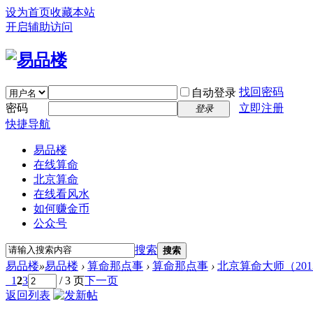
设为首页
收藏本站
开启辅助访问
找回密码
自动登录
密码
立即注册
登录
快捷导航
易品楼
在线算命
北京算命
在线看风水
如何赚金币
公众号
搜索
搜索
易品楼
»
易品楼
›
算命那点事
›
算命那点事
›
北京算命大师（201
1
2
3
/ 3 页
下一页
返回列表